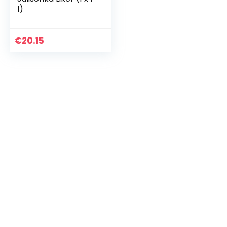
l)
€
20.15