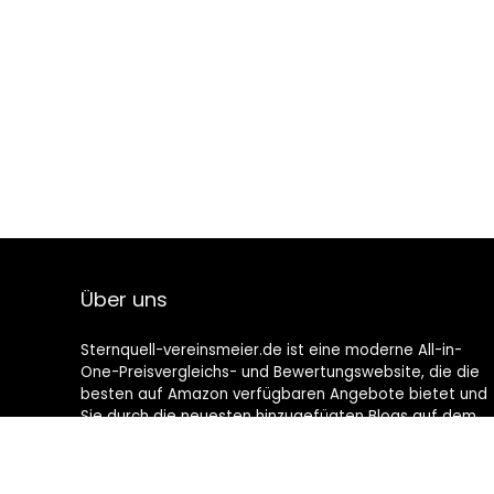
Über uns
Sternquell-vereinsmeier.de ist eine moderne All-in-
One-Preisvergleichs- und Bewertungswebsite, die die
besten auf Amazon verfügbaren Angebote bietet und
Sie durch die neuesten hinzugefügten Blogs auf dem
Laufenden hält. Alle Bilder unterliegen dem
Urheberrecht ihrer jeweiligen Eigentümer. Alle zitierten
Inhalte stammen aus ihren jeweiligen Quellen.