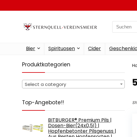
Search
for:
Bier
Spirituosen
Cider
Geschenkid
Produktkategorien
H
‎
Select a category
Top-Angebote!!
Sh
BITBURGER® Premium Pils |
Dosen-Bier(24x0,5l) |
Hopfenbetonter Pilsgenuss |
Aus Besten Hopfensorten |