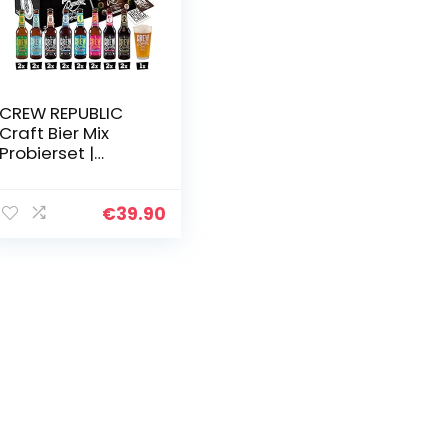
CREW REPUBLIC
Craft Bier Mix
Probierset |
Geschenkidee für
Männer |
Bierspezialitäten
€
39.90
aus Bayern nach
deutschem…