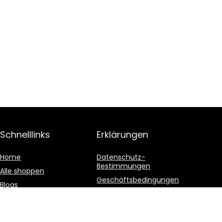
Schnelllinks
Erklärungen
Home
Datenschutz-
Bestimmungen
Alle shoppen
Geschäftsbedingungen
Blogs
Affiliate-Offenlegung
Unsere Webshops
Werben