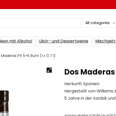
All categories
een mit Alkohol
Likör- und Dessertweine
Mischgetr
 Maderas PX 5+5 Rum (1 x 0.7 l)
Dos Maderas P
Herkunft Spanien
Hergestellt von Williams
5 Jahre in der Karibik und
Amazon.de Price:
€
29.99
(as of 05/