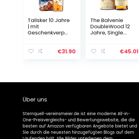
Talisker 10 Jahre
The Balvenie
| mit
DoubleWood 12
Geschenkverpa
Jahre, Single
ckung |
Malt Scotch
Preisgekrönter,
Whisky, 70cl –
aromatischer
ein Geschenk für
€
31.90
€
45.01
Single Malt
Whisky-
Scotch Whisky |
Liebhaber
handverlesen
von…
Über uns
Sternquell-vereinsmeier.de ist eine moderne All-in-
One-Preisvergleichs- und Bewertungswebsite, die die
besten auf Amazon verfügbaren Angebote bietet und
Sie durch die neuesten hinzugefügten Blogs auf dem
Laufenden hält. Alle Bilder unterliegen dem