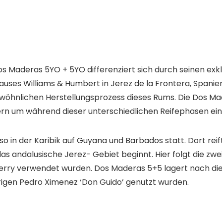
deras 5YO + 5YO differenziert sich durch seinen exklus
uses Williams & Humbert in Jerez de la Frontera, Spanie
rgewöhnlichen Herstellungsprozess dieses Rums. Die Dos M
sern um während dieser unterschiedlichen Reifephasen ei
so in der Karibik auf Guyana und Barbados statt. Dort rei
as andalusische Jerez- Gebiet beginnt. Hier folgt die zwe
Sherry verwendet wurden. Dos Maderas 5+5 lagert nach di
ährigen Pedro Ximenez ‘Don Guido’ genutzt wurden.