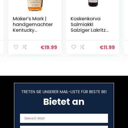
Maker’s Mark |
Koskenkorva
handgemachter
Salmiakki
Kentucky
Salziger Lakritz
Straight
Likör aus
Bourbon Whisky |
Finnland 0,5l
weicher und
(30% Vol.) |
€
19.99
€
11.99
vollmundiger
Nachhaltig
Geschmack |
hergestellt in
45% Vol | 700ml…
Finnland mit…
TRETEN SIE UNSERER MAIL-LISTE FÜR BESTE BEI
Bietet an