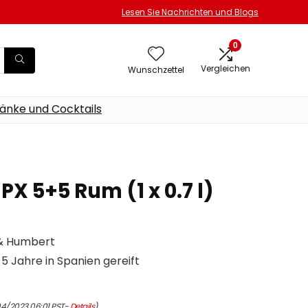
Lesen Sie Nachrichten und Blogs
0
Vergleichen
Wunschzettel
änke und Cocktails
X 5+5 Rum (1 x 0.7 l)
 & Humbert
 5 Jahre in Spanien gereift
04/2023 06:01 PST-
Details
)