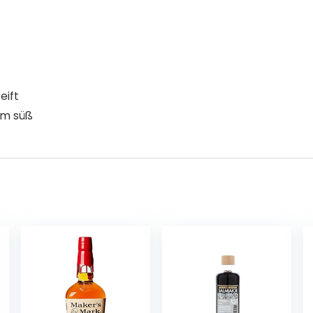
eift
hm süß