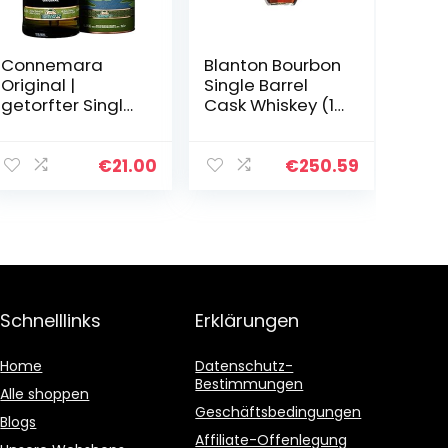
Connemara
Blanton Bourbon
Original |
Single Barrel
getorfter Single
Cask Whiskey (1
Malt Irish
x 0.7 l)
Whiskey | mit
Geschenkverpa
€
21.00
€
250.59
ckung | mit
rauchigen
Aromen | 40%
Vol…
Schnelllinks
Erklärungen
Home
Datenschutz-
Bestimmungen
Alle shoppen
Geschäftsbedingungen
Blogs
Affiliate-Offenlegung