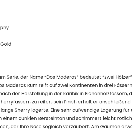
ophy
 Gold
um Serie, der Name “Dos Maderas” bedeutet “zwei Hölzer”
os Maderas Rum reift auf zwei Kontinenten in drei Fäss
nach der Herstellung in der Karibik in Eichenholzfässern,
herryfässern zu reifen, sein Finish erhält er anschließend 
e lange Sherry lagerte. Eine sehr aufwendige Lagerung f
inem dunklen Bersteinton und schimmert leicht rötlich, 
hmen, der Ihre Nase sogleich verzaubert. Am Gaumen erwa