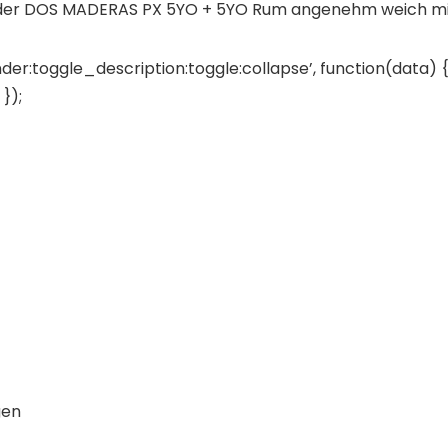
ist der DOS MADERAS PX 5YO + 5YO Rum angenehm weich mi
der:toggle_description:toggle:collapse’, function(data) {
});
gen