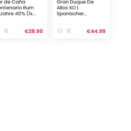
or de Caña
Gran Duque De
ntenario Rum
Alba XO |
 Jahre 40% (1x
Spanischer
 l)
Brandy | 15 Jahre
gereift in
Eichenholz
€
28.90
€
44.99
Fässern | mit
Noten von
Pflaumen und
Vanille…