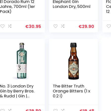
El Dorado Rum 12
Elephant Gin
Fl
Jahre, 700ml (1er
London Dry, 500ml
Ce
Pack)
12
0,7
€
30.95
€
29.90
No. 3 London Dry
The Bitter Truth
Gin by Berry Bros.
Orange Bitters (1 x
& Rudd | Gin |
0.2 l)
1×0.7L | Viermalige
Auszeichnung als
bester Gin der
€
29.80
€
19.48