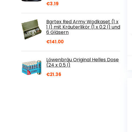
€
3.19
Bartex Red Army Wodkaset (1 x
1 l) mit Kräuterlikör (1 x 0.2 l) und
6 Gläsern
€
141.00
Löwenbräu Original Helles Dose
(24 x 0.5 l)
€
21.36