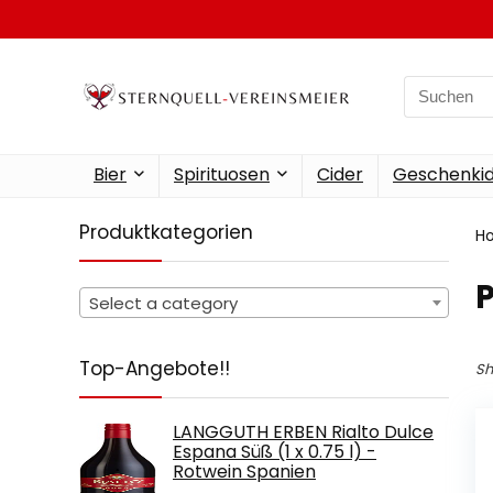
Search
for:
Bier
Spirituosen
Cider
Geschenkid
Produktkategorien
H
‎
Select a category
Top-Angebote!!
Sh
LANGGUTH ERBEN Rialto Dulce
Espana Süß (1 x 0.75 l) -
Rotwein Spanien