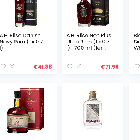
A.H. Riise Danish
A.H. Riise Non Plus
Bl
Navy Rum (1 x 0.7
Ultra Rum (1 x 0.7
Si
l)
l) | 700 ml (1er
Wh
Pack)
€
41.88
€
71.96