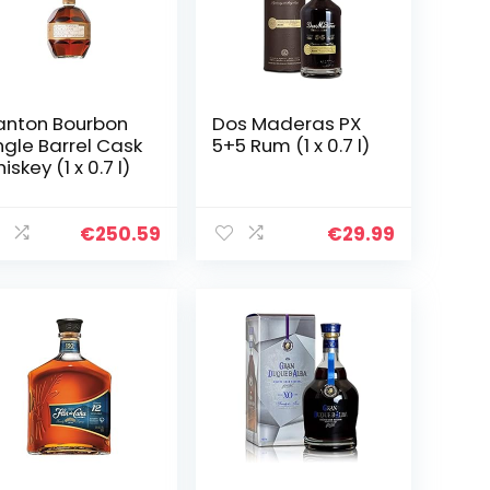
anton Bourbon
Dos Maderas PX
ngle Barrel Cask
5+5 Rum (1 x 0.7 l)
iskey (1 x 0.7 l)
€
250.59
€
29.99