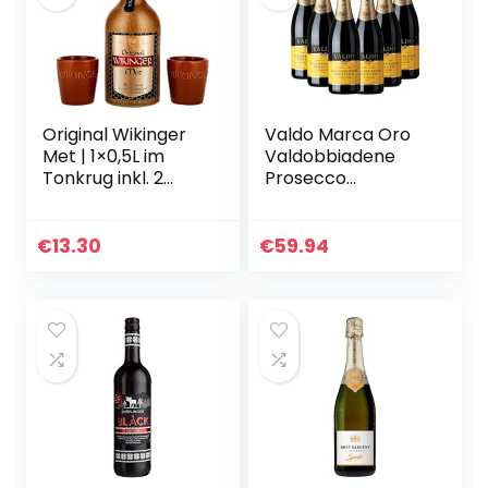
Original Wikinger
Valdo Marca Oro
Met | 1×0,5L im
Valdobbiadene
Tonkrug inkl. 2
Prosecco
Becher | Honigwein
Superiore DOCG –
aus der
6×750 ml
historischen
€
13.30
€
59.94
Ursprungsregion
in…