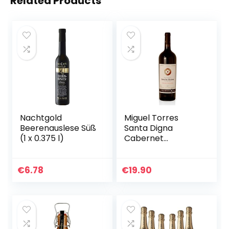
Related Products
Nachtgold
Miguel Torres
Beerenauslese Süß
Santa Digna
(1 x 0.375 l)
Cabernet
Sauvignon Reserva
2017 Magnum (1,5
L) trocken (1,5 L
€
6.78
€
19.90
Magnum)