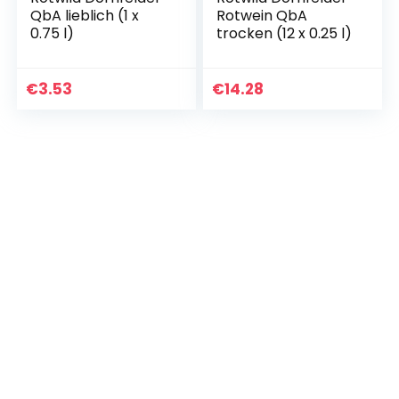
QbA lieblich (1 x
Rotwein QbA
0.75 l)
trocken (12 x 0.25 l)
€
3.53
€
14.28