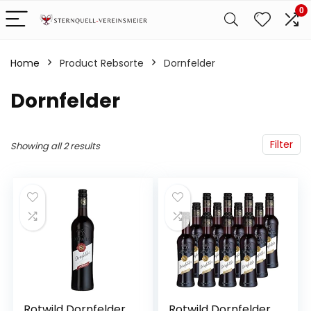
0
Home
Product Rebsorte
‎Dornfelder
‎Dornfelder
Filter
Showing all 2 results
Rotwild Dornfelder
Rotwild Dornfelder