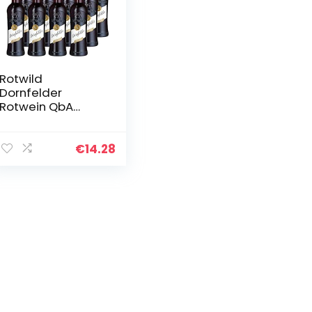
Rotwild
Dornfelder
Rotwein QbA
trocken (12 x 0.25
l)
€
14.28