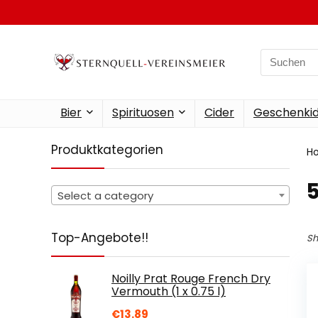
Search
for:
Bier
Spirituosen
Cider
Geschenkid
Produktkategorien
H
‎
Select a category
Top-Angebote!!
Sh
Noilly Prat Rouge French Dry
Vermouth (1 x 0.75 l)
€
13.89