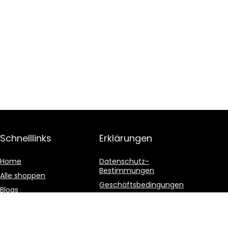
Schnelllinks
Erklärungen
Home
Datenschutz-
Bestimmungen
Alle shoppen
Geschäftsbedingungen
Blogs
Affiliate-Offenlegung
Unsere Webshops
Werben