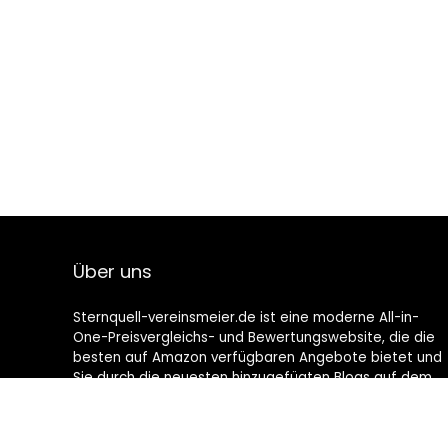
Über uns
Sternquell-vereinsmeier.de ist eine moderne All-in-
One-Preisvergleichs- und Bewertungswebsite, die die
besten auf Amazon verfügbaren Angebote bietet und
Sie durch die neuesten hinzugefügten Blogs auf dem
Laufenden hält. Alle Bilder unterliegen dem
Urheberrecht ihrer jeweiligen Eigentümer. Alle zitierten
Inhalte stammen aus ihren jeweiligen Quellen.