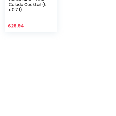
Colada Cocktail (6
x 0.7 l)
€
29.94