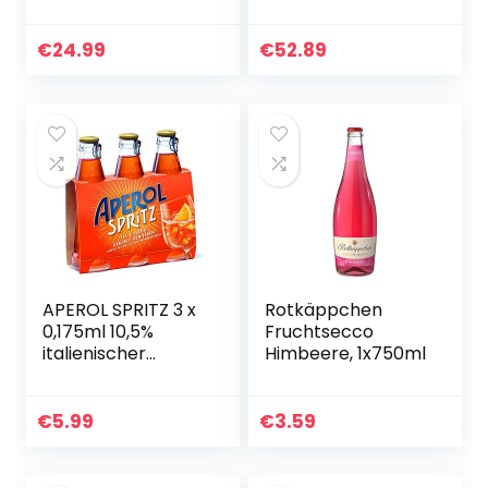
Sex on the Beach
und graviertem
Cocktailglas in
€
24.99
€
52.89
Geschenkverpack
ung
APEROL SPRITZ 3 x
Rotkäppchen
0,175ml 10,5%
Fruchtsecco
italienischer
Himbeere, 1x750ml
Aperitif
servierfertig,
italienischer
€
5.99
€
3.59
Aperitif oder als
Cocktail, 10,5…