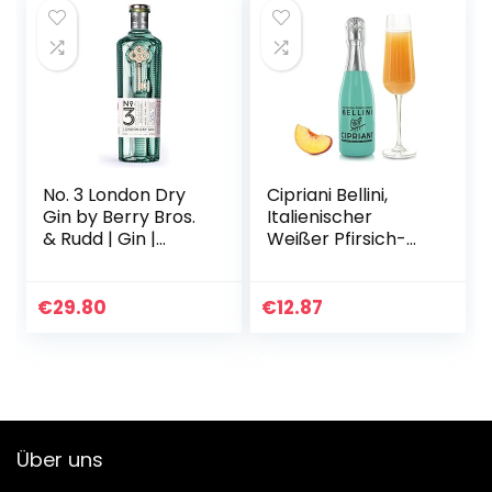
No. 3 London Dry
Cipriani Bellini,
Gin by Berry Bros.
Italienischer
& Rudd | Gin |
Weißer Pfirsich-
1×0.7L | Viermalige
Cocktail,
Auszeichnung als
Fruchtiges
bester Gin der
Aperitif-Getränk,
€
29.80
€
12.87
Welt | England…
200 Ml
Über uns