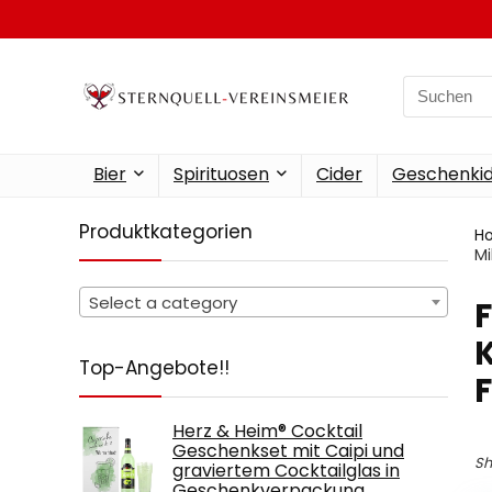
Search
for:
Bier
Spirituosen
Cider
Geschenkid
Produktkategorien
H
Mi
Select a category
‎
K
Top-Angebote!!
F
Herz & Heim® Cocktail
Geschenkset mit Caipi und
Sh
graviertem Cocktailglas in
Geschenkverpackung