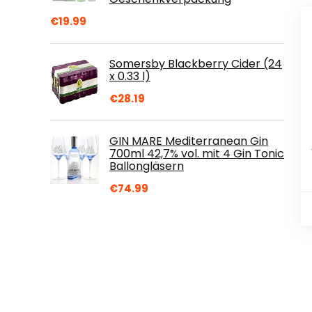
€
19.99
Somersby Blackberry Cider (24
x 0.33 l)
€
28.19
GIN MARE Mediterranean Gin
700ml 42,7% vol. mit 4 Gin Tonic
Ballongläsern
€
74.99