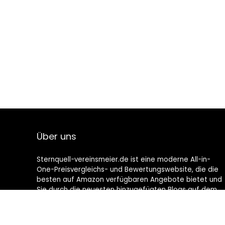
Über uns
Sternquell-vereinsmeier.de ist eine moderne All-in-
One-Preisvergleichs- und Bewertungswebsite, die die
besten auf Amazon verfügbaren Angebote bietet und
Sie durch die neuesten hinzugefügten Blogs auf dem
Laufenden hält. Alle Bilder unterliegen dem
Urheberrecht ihrer jeweiligen Eigentümer. Alle zitierten
Inhalte stammen aus ihren jeweiligen Quellen.