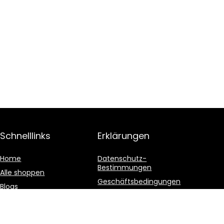
Schnelllinks
Erklärungen
Home
Datenschutz-
Bestimmungen
Alle shoppen
Geschäftsbedingungen
Blogs
Affiliate-Offenlegung
Unsere Webshops
Werben