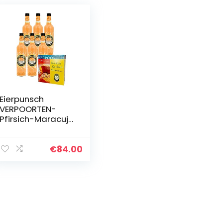
Eierpunsch
VERPOORTEN-
Pfirsich-Maracuja
Punsch (6 x 0.75 L)
€
84.00