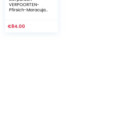
VERPOORTEN-
Pfirsich-Maracuja
Punsch (6 x 0.75 L)
€
84.00