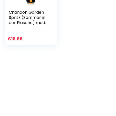
Chandon Garden
Spritz (Sommer in
der Flasche) made
with orange peel a
750ml 11,5% Moet
€
19.99