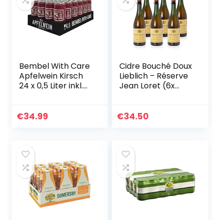
Bembel With Care
Cidre Bouché Doux
Apfelwein Kirsch
Lieblich – Réserve
24 x 0,5 Liter inkl.
Jean Loret (6x
6€ DPG EINWEG
0,75L)
Pfand
€
34.99
€
34.50