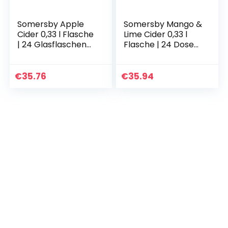
Somersby Apple
Somersby Mango &
Cider 0,33 l Flasche
Lime Cider 0,33 l
| 24 Glasflaschen
Flasche | 24 Dosen
fruchtiger Apfel
fruchtiger Cider mit
Cider mit 4,5% Vol.
dem Geschmack
ohne künstliche
saftiger Mango &
€
35.76
€
35.94
Farb- und…
Limetten mit 4…