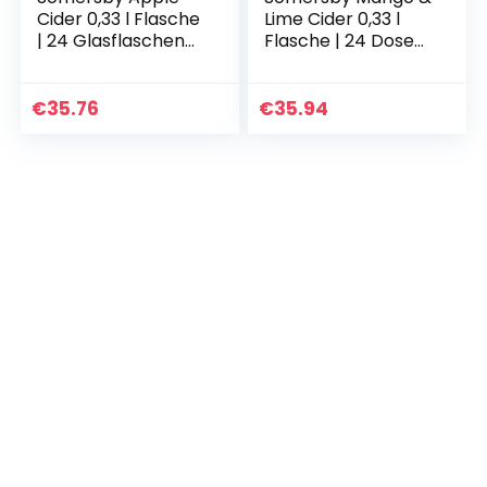
Cider 0,33 l Flasche
Lime Cider 0,33 l
| 24 Glasflaschen
Flasche | 24 Dosen
fruchtiger Apfel
fruchtiger Cider mit
Cider mit 4,5% Vol.
dem Geschmack
ohne künstliche
saftiger Mango &
€
35.76
€
35.94
Farb- und…
Limetten mit 4…