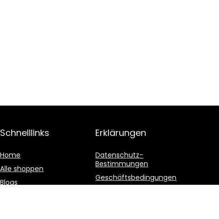
Schnelllinks
Erklärungen
Home
Datenschutz-
Bestimmungen
Alle shoppen
Geschäftsbedingungen
Blogs
Affiliate-Offenlegung
Unsere Webshops
Werben