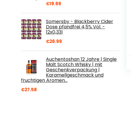
€
19.99
Somersby - Blackberry Cider
Dose pfandfrei 4,5% Vol. -
12x0,33l
€
26.99
Auchentoshan 12 Jahre | Single
Malt Scotch Whisky | mit
Geschenkverpackung |
Karamellgeschmack und
fruchtigen Aromen…
€
27.58