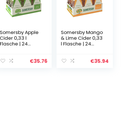
Somersby Apple
Somersby Mango
Cider 0,33 l
& Lime Cider 0,33
Flasche | 24
l Flasche | 24
Glasflaschen
Dosen fruchtiger
fruchtiger Apfel
Cider mit dem
Cider mit 4,5% Vol.
Geschmack
€
35.76
€
35.94
ohne künstliche
saftiger Mango &
Farb- und…
Limetten mit 4…