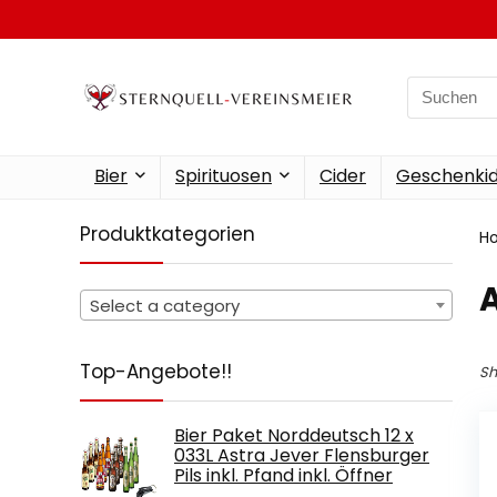
Search
for:
Bier
Spirituosen
Cider
Geschenkid
Produktkategorien
H
‎
Select a category
Top-Angebote!!
Sh
Bier Paket Norddeutsch 12 x
033L Astra Jever Flensburger
Pils inkl. Pfand inkl. Öffner