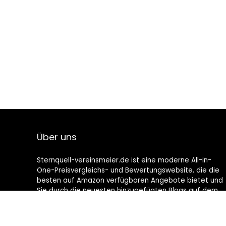
Über uns
Sternquell-vereinsmeier.de ist eine moderne All-in-
One-Preisvergleichs- und Bewertungswebsite, die die
besten auf Amazon verfügbaren Angebote bietet und
Sie durch die neuesten hinzugefügten Blogs auf dem
Laufenden hält. Alle Bilder unterliegen dem
Urheberrecht ihrer jeweiligen Eigentümer. Alle zitierten
Inhalte stammen aus ihren jeweiligen Quellen.