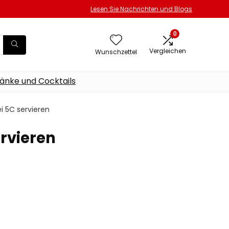
Lesen Sie Nachrichten und Blogs
0
Vergleichen
Wunschzettel
änke und Cocktails
i 5C servieren
ervieren