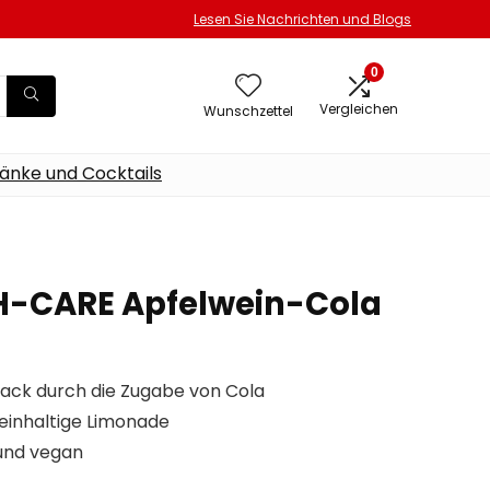
Lesen Sie Nachrichten und Blogs
0
Vergleichen
Wunschzettel
änke und Cocktails
-CARE Apfelwein-Cola
mack durch die Zugabe von Cola
einhaltige Limonade
 und vegan