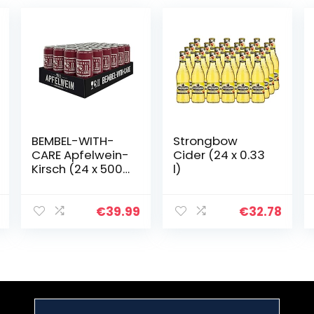
BEMBEL-WITH-
Strongbow
CARE Apfelwein-
Cider (24 x 0.33
Kirsch (24 x 500
l)
ml)
€
39.99
€
32.78