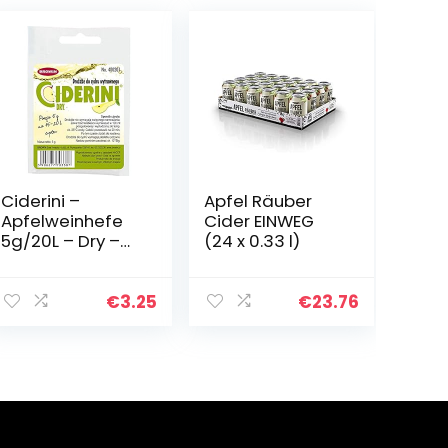
Ciderini –
Apfel Räuber
Apfelweinhefe
Cider EINWEG
5g/20L – Dry –
(24 x 0.33 l)
Hefe für
trockener
Apfelwein
€
3.25
€
23.76