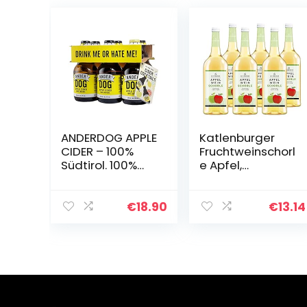
ANDERDOG APPLE
Katlenburger
CIDER – 100%
Fruchtweinschorl
Südtirol. 100%
e Apfel,
glutenfrei. I 6x
trinkfertige
0,33l alc. 5% vol.
Schorle aus
Apfelwein 6 x 1 l,
€
18.90
€
13.14
frisch, spritzig,
fruchtig