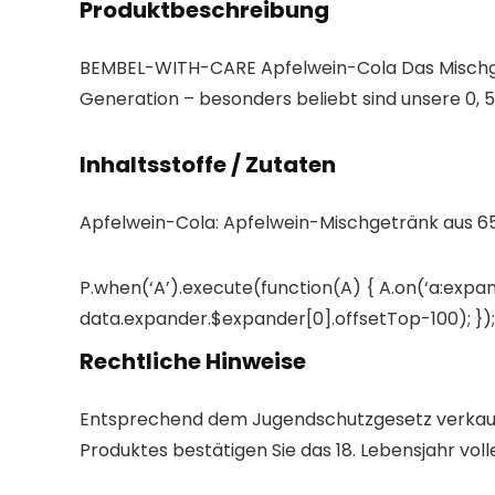
Produktbeschreibung
BEMBEL-WITH-CARE Apfelwein-Cola Das Mischgeträ
Generation – besonders beliebt sind unsere 0, 5 
Inhaltsstoffe / Zutaten
Apfelwein-Cola: Apfelwein-Mischgetränk aus 65
P.when(‘A’).execute(function(A) { A.on(‘a:expan
data.expander.$expander[0].offsetTop-100); }); 
Rechtliche Hinweise
Entsprechend dem Jugendschutzgesetz verkaufen
Produktes bestätigen Sie das 18. Lebensjahr vol