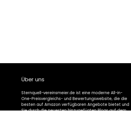
Über uns
Sternquell-vereinsmeier.de ist eine moderne All-in-
One-Preisvergleichs- und Bewertungswebsite, die die
besten auf Amazon verfügbaren Angebote bietet und
Sie durch die neuesten hinzugefügten Blogs auf dem
Laufenden hält. Alle Bilder unterliegen dem
Urheberrecht ihrer jeweiligen Eigentümer. Alle zitierten
Inhalte stammen aus ihren jeweiligen Quellen.