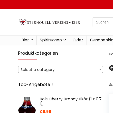
Search
for:
Bier
Spirituosen
Cider
Geschenkid
Produktkategorien
H
‎
Select a category
Top-Angebote!!
Sh
Bols Cherry Brandy Likör (1 x 0.7
l)
€
9.99