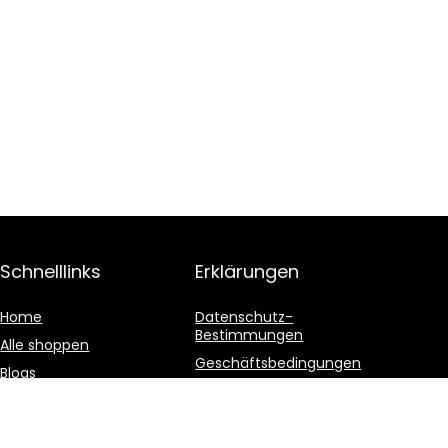
Schnelllinks
Erklärungen
Home
Datenschutz-
Bestimmungen
Alle shoppen
Geschäftsbedingungen
Blogs
Affiliate-Offenlegung
Unsere Webshops
Werben