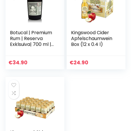
Botucal | Premium
Kingswood Cider
Rum | Reserva
Apfelschaumwein
Exklsuiva| 700 ml |
Box (12 x 0.4 l)
40% vol. | 12 Jahre
gereift in Pot-Still-
+ Kolonnen-
€
34.90
€
24.90
Destillat…