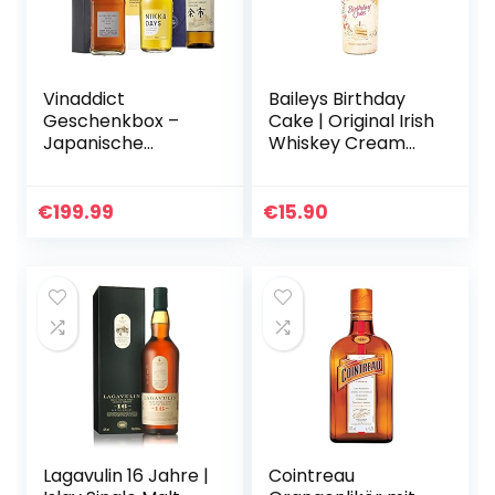
Vinaddict
Baileys Birthday
Geschenkbox –
Cake | Original Irish
Japanische
Whiskey Cream
Whiskys: Nikka
Likör | Limitierte
From the Barrel,
Edition | köstlich
Nikka Days &
neue
€
199.99
€
15.90
Yoïchi Single Malt.
Geschmacksrichtu
ng | DER…
Lagavulin 16 Jahre |
Cointreau