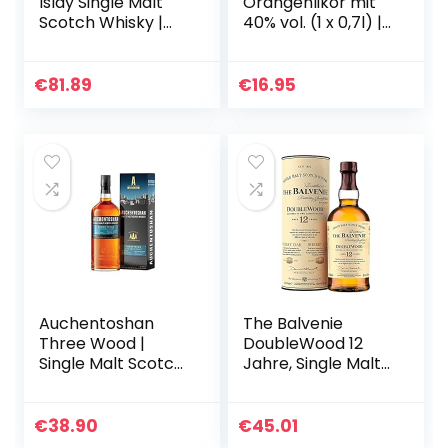
Islay Single Malt
Orangenlikör mit
Scotch Whisky |
40% vol. (1 x 0,7l) |
mit
Der perfekte Likör
Geschenkverpack
für Cocktails aus
ung |
100% natürlichen
€
81.89
€
16.95
Ausgezeichneter,
Zutaten
aromatischer
Single…
Auchentoshan
The Balvenie
Three Wood |
DoubleWood 12
Single Malt Scotch
Jahre, Single Malt
Whisky | mit
Scotch Whisky,
Geschenkverpack
70cl – ein
ung | 43% Vol |
Geschenk für
€
38.90
€
45.01
700ml
Whisky-Liebhaber