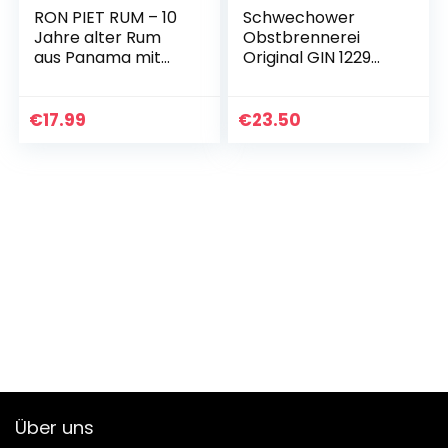
RON PIET RUM – 10
Schwechower
Jahre alter Rum
Obstbrennerei
aus Panama mit
Original GIN 1229
feinstem
0,5l (44% Vol.) –
Rohrzucker, Single
London Dry Gin –
Barrel Rum aus
Bester prämierter
€
17.99
€
23.50
Bourbon-Fässern,
Premium
in…
Handcrafted Gin…
Über uns