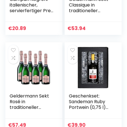
italienischer,
Classique in
servierfertiger Pre-
traditioneller
Dinner Cocktail aus
Flaschengärung (6
dem Hause
x 0,75l)
Campari –
€
20.89
€
53.94
Campari
kombiniert mit
dem…
Geldermann Sekt
Geschenkset:
Rosé in
Sandeman Ruby
traditioneller
Portwein (0,75 l)
Flaschengärung (6
mit 2 Portwein-
x 0,75l)
Gläsern
€
57.49
€
39.90