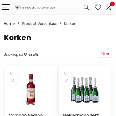
0
Home
Product Verschluss
‎Korken
‎Korken
Filter
Showing all 10 results
Campari Negroni –
Geldermann Sekt