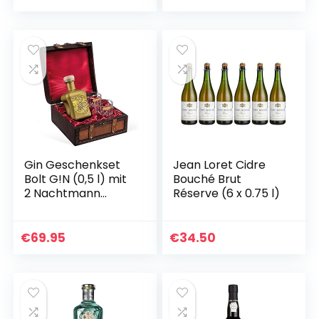
Gin Geschenkset
Jean Loret Cidre
Bolt G!N (0,5 l) mit
Bouché Brut
2 Nachtmann
Réserve (6 x 0.75 l)
Tumblergläsern in
antiker Kiste –
Maison Privée
€
69.95
€
34.50