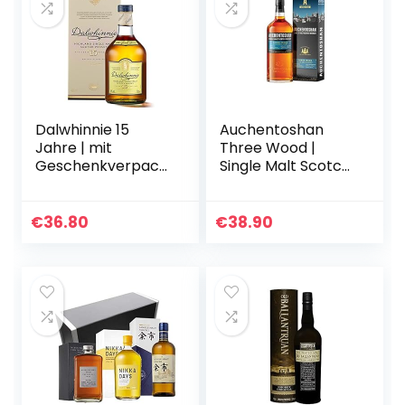
Dalwhinnie 15
Auchentoshan
Jahre | mit
Three Wood |
Geschenkverpack
Single Malt Scotch
ung |
Whisky | mit
handgefertigt in
Geschenkverpack
den schottischen
ung | 43% Vol |
€
36.80
€
38.90
Highlands |
700ml
Preisgekrönter…
Einzelflasche | 1er
Pack