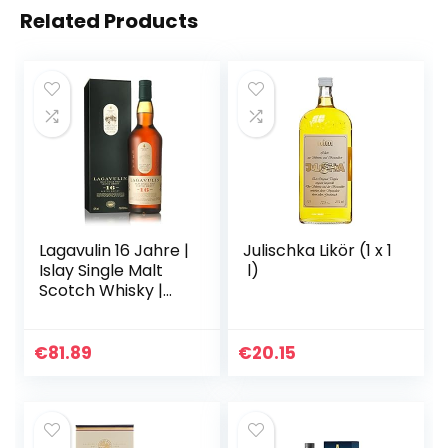
Related Products
Lagavulin 16 Jahre |
Julischka Likör (1 x 1
Islay Single Malt
l)
Scotch Whisky |
mit
Geschenkverpack
ung |
€
81.89
€
20.15
Ausgezeichneter,
aromatischer
Single…