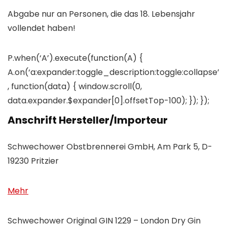
Abgabe nur an Personen, die das 18. Lebensjahr
vollendet haben!
P.when(‘A’).execute(function(A) {
A.on(‘a:expander:toggle_description:toggle:collapse’
, function(data) { window.scroll(0,
data.expander.$expander[0].offsetTop-100); }); });
Anschrift Hersteller/Importeur
Schwechower Obstbrennerei GmbH, Am Park 5, D-
19230 Pritzier
Mehr
Schwechower Original GIN 1229 – London Dry Gin