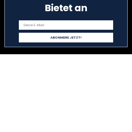
Bietet an
Schnelllinks
Home
Alle shoppen
Blogs
Unsere Webshops
Werben
Erklärungen