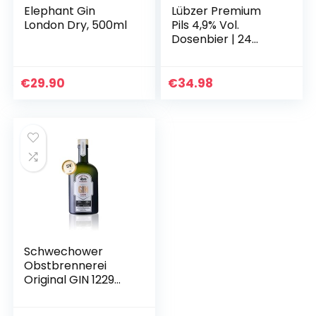
Elephant Gin
Lübzer Premium
London Dry, 500ml
Pils 4,9% Vol.
Dosenbier | 24
Bierdosen mit
einzigartig fein-
herber Note |
€
29.90
€
34.98
Bierdosen Einweg
(24 X 0.5 L)
Schwechower
Obstbrennerei
Original GIN 1229
0,5l (44% Vol.) –
London Dry Gin –