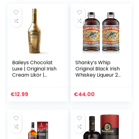
Baileys Chocolat
Shanky’s Whip
Luxe | Original Irish
Original Black Irish
Cream Likör |
Whiskey Liqueur 2x
Rezept mit neuem
0,7l Flaschen
Geschmack | DER
Whiskey-Likör mit
Geschenkhit auf
einer ordentlichen
€
12.99
€
44.00
Eis oder im…
Portion Vanille…