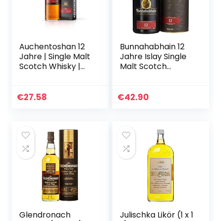
Auchentoshan 12
Bunnahabhain 12
Jahre | Single Malt
Jahre Islay Single
Scotch Whisky |
Malt Scotch
mit
Whisky, 700ml
Geschenkverpack
ung |
€
27.58
€
42.90
Karamellgeschma
ck und fruchtigen
Aromen…
Glendronach
Julischka Likör (1 x 1