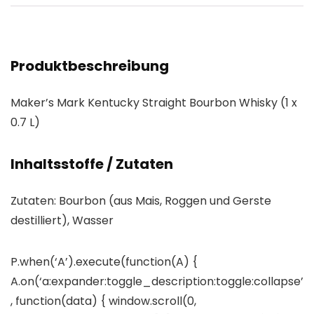
Produktbeschreibung
Maker’s Mark Kentucky Straight Bourbon Whisky (1 x
0.7 L)
Inhaltsstoffe / Zutaten
Zutaten: Bourbon (aus Mais, Roggen und Gerste
destilliert), Wasser
P.when(‘A’).execute(function(A) {
A.on(‘a:expander:toggle_description:toggle:collapse’
, function(data) { window.scroll(0,