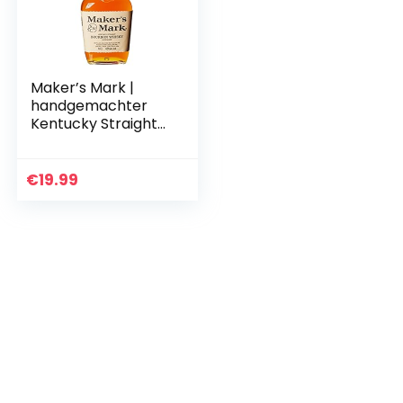
Maker’s Mark |
handgemachter
Kentucky Straight
Bourbon Whisky |
weicher und
vollmundiger
€
19.99
Geschmack | 45%
Vol | 700ml…