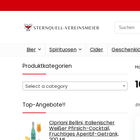
Search
for:
Bier
Spirituosen
Cider
Geschenkid
Produktkategorien
H
‎
Select a category
Top-Angebote!!
Sh
Cipriani Bellini, Italienischer
Weißer Pfirsich-Cocktail,
Fruchtiges Aperitif-Getränk,
200 Ml