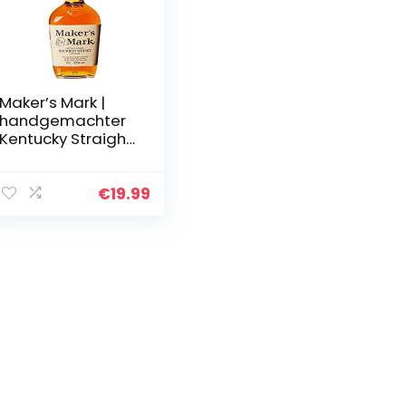
Maker’s Mark |
handgemachter
Kentucky Straight
Bourbon Whisky |
weicher und
vollmundiger
€
19.99
Geschmack | 45%
Vol | 700ml…