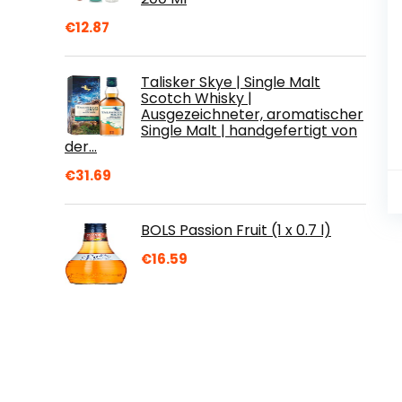
€
12.87
Talisker Skye | Single Malt
Scotch Whisky |
Ausgezeichneter, aromatischer
Single Malt | handgefertigt von
der…
€
31.69
BOLS Passion Fruit (1 x 0.7 l)
€
16.59