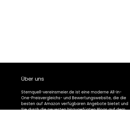
Über uns
Sternquell-vereinsmeier.de ist eine moderne All-in-
One-Preisvergleichs- und Bewertungswebsite, die die
besten auf Amazon verfügbaren Angebote bietet und
Sie durch die neuesten hinzugefügten Blogs auf dem
Laufenden hält. Alle Bilder unterliegen dem
Urheberrecht ihrer jeweiligen Eigentümer. Alle zitierten
Inhalte stammen aus ihren jeweiligen Quellen.