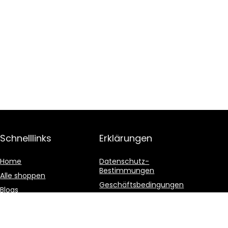
Schnelllinks
Erklärungen
Home
Datenschutz-
Bestimmungen
Alle shoppen
Geschäftsbedingungen
Blogs
Affiliate-Offenlegung
Unsere Webshops
Werben