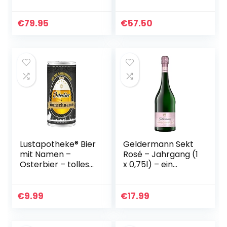
Gravur – mit Jack
Geschenkidee | 3 x
Daniel’s Single
350ml | 2 x
Barrel Tennessee
Shotgläser +
€
79.95
€
57.50
Whiskey – 6-TLG
Ausgießer |
Whisky…
Premium Schnaps
| Likör…
Lustapotheke® Bier
Geldermann Sekt
mit Namen –
Rosé – Jahrgang (1
Osterbier – tolles
x 0,75l) – ein
Ostergeschenk für
Jahrgangssekt der
Bierliebhaber
Extra-Klasse – 3
Jahre in
€
9.99
€
17.99
traditioneller…