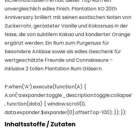
Eichenholzfässern erhält dieser Top Rum ein
unvergleichlich edles Finish. Plantation XO 20th
Anniversary brilliert mit seinen exotischen Noten von
Zuckerrohr, gerösteter Vanille und Kokosnuss in der
Nase, die von subtilem Kakao und kandierter Orange
ergänzt werden. Ein Rum zum Purgenuss für
besondere Anlässe sowie als edles Geschenk für
wertgeschätzte Freunde und Connaisseure –
inklusive 2 tollen Plantation Rum Gläsern.
P.when(‘A’).execute(function(A) {
A.on(‘a:expander:toggle_description:toggle:collapse’
, function(data) { window.scroll(0,
data.expander.$expander[0].offsetTop-100); }); });
Inhaltsstoffe / Zutaten