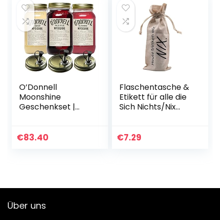
O’Donnell
Flaschentasche &
Moonshine
Etikett für alle die
Geschenkset |
Sich Nichts/Nix
Premium Likör
wünschen. Nichts
nach
Geschenk, lustige
amerikanischer
Verpackung für
€
83.40
€
7.29
Tradition | 3 x
EIN Wein…
700ml | Natürliche
Zutaten | Vegan…
Über uns