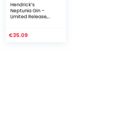
Hendrick’s
Neptunia Gin –
Limited Release,
Small Batch Gin,
70cl
€
35.09