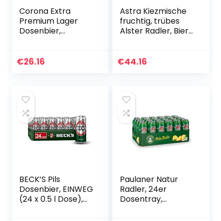
Corona Extra
Astra Kiezmische
Premium Lager
fruchtig, trübes
Dosenbier,
Alster Radler, Bier
EINWEG,
Dose Einweg (24 X
Internationales
0.33 L) & Astra
Lager Bier (24 X
Rakete
€
26.16
€
44.16
0.33 l)
Biermischgetränk,
Dose…
BECK’S Pils
Paulaner Natur
Dosenbier, EINWEG
Radler, 24er
(24 x 0.5 l Dose),
Dosentray,
Pils Bier, Standard
EINWEG (24 x 0,5l)
Edition