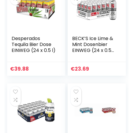
Desperados
BECK’S Ice Lime &
Tequila Bier Dose
Mint Dosenbier
EINWEG (24 x 0.5 l)
EINWEG (24 x 0.5
l),
Biermischgetränk
€
39.88
€
23.69