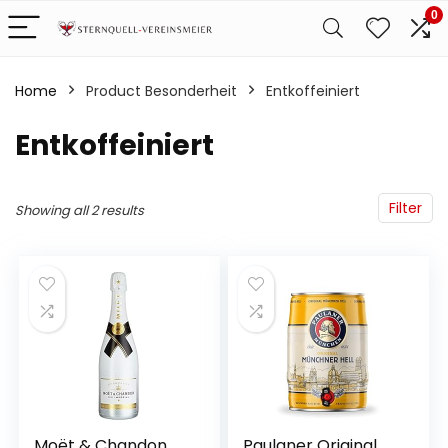
0
Home
Product Besonderheit
‎Entkoffeiniert
‎Entkoffeiniert
Filter
Showing all 2 results
Moët & Chandon
Paulaner Original