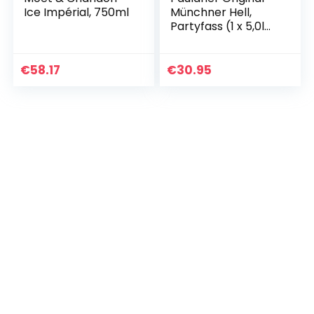
Ice Impérial, 750ml
Münchner Hell,
Partyfass (1 x 5,0l
Dose)
€
58.17
€
30.95