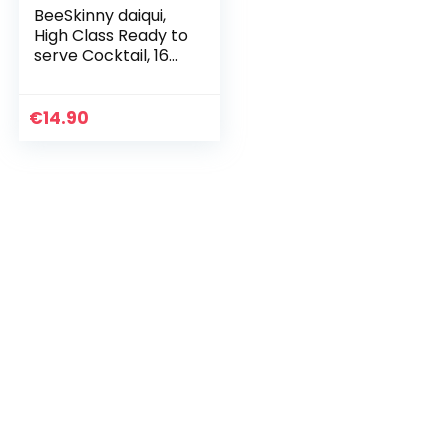
BeeSkinny daiqui,
High Class Ready to
serve Cocktail, 16%
vol. Alcohol, low
calorie, vegan
€
14.90