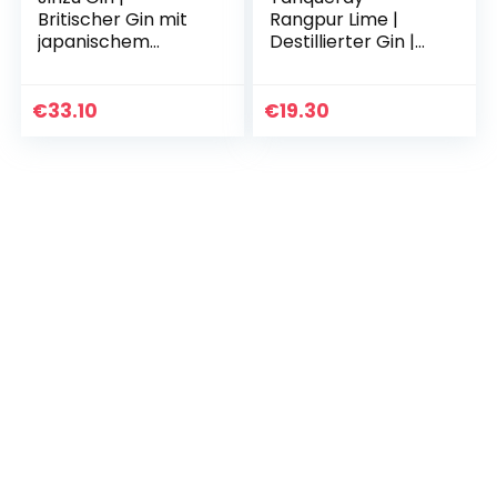
Britischer Gin mit
Rangpur Lime |
japanischem
Destillierter Gin |
Einschlag |
mit Zitrusfrische |
Geschmacksreiche
Ausgezeichnet &
s Aroma mit
aromatisiert | 5-
€
33.10
€
19.30
Zitrusfrische | für
fach destilliert auf…
Gin & Tonic | 41…