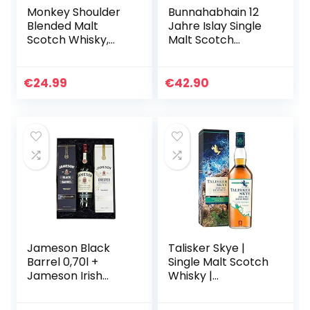
Monkey Shoulder
Bunnahabhain 12
Blended Malt
Jahre Islay Single
Scotch Whisky,
Malt Scotch
70cl – ein
Whisky, 700ml
erstklassiges
Whisky-Geschenk
€
24.99
€
42.90
Jameson Black
Talisker Skye |
Barrel 0,70l +
Single Malt Scotch
Jameson Irish
Whisky |
Whiskey 0,70l +
Ausgezeichneter,
Jameson Crested
aromatischer