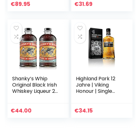
0,70l in Präsentbox
Single Malt |
€
89.95
€
31.69
by Reichelts
handgefertigt von
der…
Shanky’s Whip
Highland Park 12
Original Black Irish
Jahre | Viking
Whiskey Liqueur 2x
Honour | Single
0,7l Flaschen
Malt Scotch
Whiskey-Likör mit
Whisky |
einer ordentlichen
vollmundiger,
€
44.00
€
34.15
Portion Vanille…
rauchiger
Geschmack | der
Whisky mit…