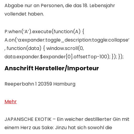
Abgabe nur an Personen, die das 18. Lebensjahr
vollendet haben.
P.when(‘A’).execute(function(A) {
A.on(‘a:expander:toggle_description:toggle:collapse’
, function(data) { window.scroll(0,
data.expander.$expander[0].offsetTop-100); }); });
Anschrift Hersteller/Importeur
Reeperbahn 1 20359 Hamburg
Mehr
JAPANISCHE EXOTIK – Ein weicher destillierter Gin mit
einem Herz aus Sake: Jinzu hat sich sowohl die