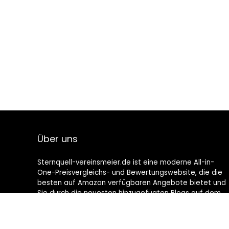
Über uns
Sternquell-vereinsmeier.de ist eine moderne All-in-
One-Preisvergleichs- und Bewertungswebsite, die die
besten auf Amazon verfügbaren Angebote bietet und
Sie durch die neuesten hinzugefügten Blogs auf dem
Laufenden hält. Alle Bilder unterliegen dem
Urheberrecht ihrer jeweiligen Eigentümer. Alle zitierten
Inhalte stammen aus ihren jeweiligen Quellen.