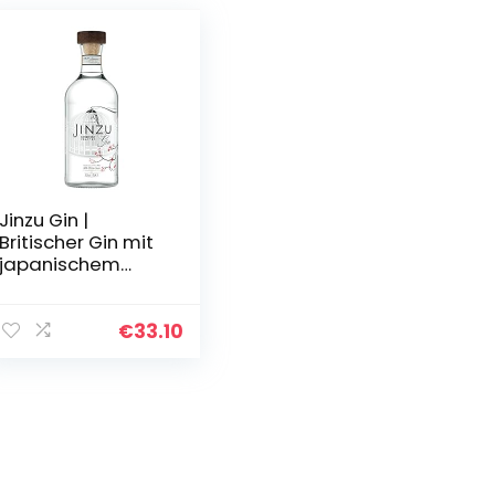
Jinzu Gin |
Britischer Gin mit
japanischem
Einschlag |
Geschmacksreich
es Aroma mit
€
33.10
Zitrusfrische | für
Gin & Tonic | 41…