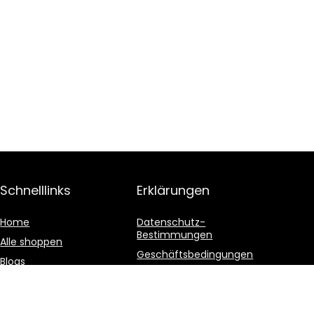
Schnelllinks
Erklärungen
Home
Datenschutz-
Bestimmungen
Alle shoppen
Geschäftsbedingungen
Blogs
Affiliate-Offenlegung
Unsere Webshops
Werben