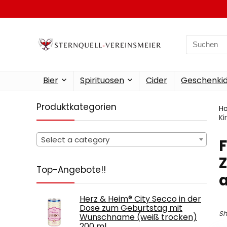
Search
for:
Bier
Spirituosen
Cider
Geschenkid
Produktkategorien
H
Ki
Select a category
Z
Top-Angebote!!
Herz & Heim® City Secco in der
Dose zum Geburtstag mit
Sh
Wunschname (weiß trocken)
200 ml