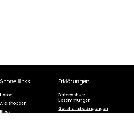
Schnelllinks
Erklärungen
Home
Datenschutz-
Bestimmungen
Alle shoppen
Geschäftsbedingungen
Blogs
Affiliate-Offenlegung
Unsere Webshops
Werben