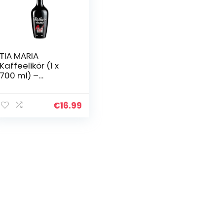
TIA MARIA
Kaffeelikör (1 x
700 ml) –
aromatischer
Kaffee-Likör auf
Basis bestem
€
16.99
jamaikanischem
Rums und
feinster…