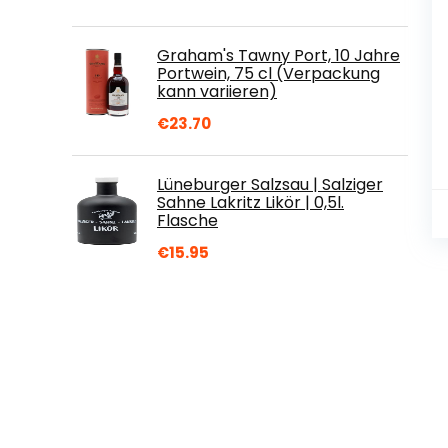
Graham's Tawny Port, 10 Jahre
Portwein, 75 cl (Verpackung
kann variieren)
€
23.70
Lüneburger Salzsau | Salziger
Sahne Lakritz Likör | 0,5l.
Flasche
€
15.95