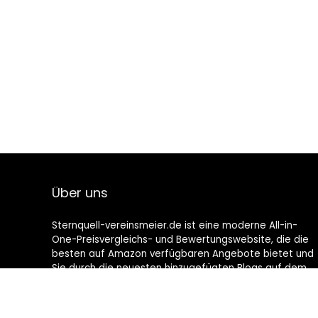
Über uns
Sternquell-vereinsmeier.de ist eine moderne All-in-
One-Preisvergleichs- und Bewertungswebsite, die die
besten auf Amazon verfügbaren Angebote bietet und
Sie durch die neuesten hinzugefügten Blogs auf dem
Laufenden hält. Alle Bilder unterliegen dem
Urheberrecht ihrer jeweiligen Eigentümer. Alle zitierten
Inhalte stammen aus ihren jeweiligen Quellen.