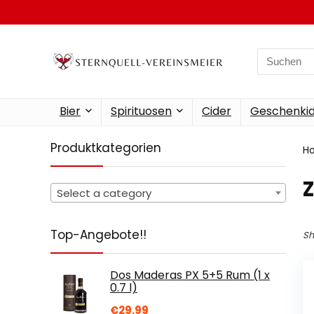
Search
for:
Bier
Spirituosen
Cider
Geschenkid
Produktkategorien
H
‎
Select a category
Top-Angebote!!
Sh
Dos Maderas PX 5+5 Rum (1 x
0.7 l)
€
29.99