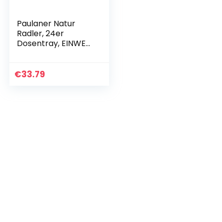
Paulaner Natur
Radler, 24er
Dosentray, EINWEG
(24 x 0,5l)
€
33.79