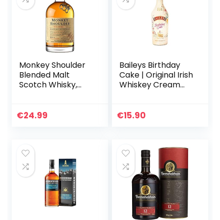
Monkey Shoulder
Baileys Birthday
Blended Malt
Cake | Original Irish
Scotch Whisky,
Whiskey Cream
70cl – ein
Likör | Limitierte
erstklassiges
Edition | köstlich
Whisky-Geschenk
neue
€
24.99
€
15.90
Geschmacksrichtu
ng | DER…