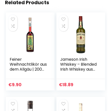
Related Products
Feiner
Jameson Irish
Weihnachtlikör aus
Whiskey – Blended
dem Allgäu | 200ml
Irish Whiskey aus
17% Vol. | Exklusiv
feinen, dreifach
zur Weihnachtszeit
destillierten Pot
aus über den
Still und Grain
€
9.90
€
18.89
Sommer
Whiskeys – Milder…
angesetzten…