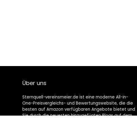
Über uns
Sternquell-vereinsmeier.de ist eine moderne All-in-
One-Preisvergleichs- und Bewertungswebsite, die die
besten auf Amazon verfügbaren Angebote bietet und
Sie durch die neuesten hinzugefügten Blogs auf dem
Laufenden hält. Alle Bilder unterliegen dem
Urheberrecht ihrer jeweiligen Eigentümer. Alle zitierten
Inhalte stammen aus ihren jeweiligen Quellen.