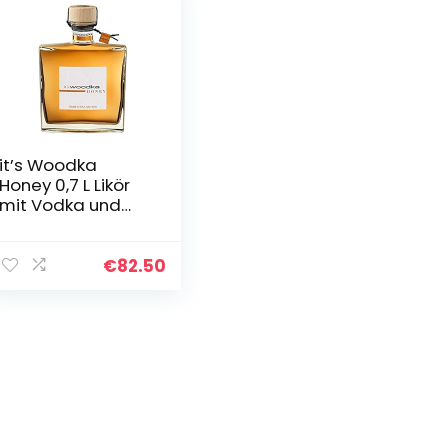
it’s Woodka
Honey 0,7 L Likör
mit Vodka und
Honig
€
82.50