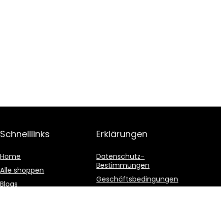
Schnelllinks
Erklärungen
Home
Datenschutz-
Bestimmungen
Alle shoppen
Geschäftsbedingungen
Blogs
Affiliate-Offenlegung
Unsere Webshops
Werben