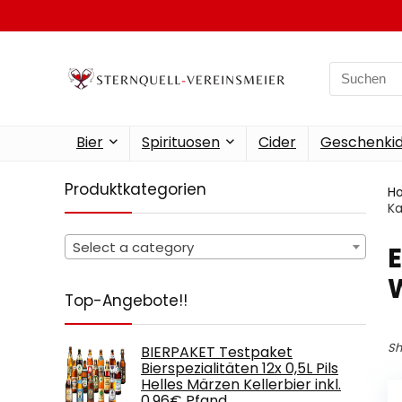
Search
for:
Bier
Spirituosen
Cider
Geschenkid
Produktkategorien
H
Ka
Select a category
‎
Top-Angebote!!
Sh
BIERPAKET Testpaket
Bierspezialitäten 12x 0,5L Pils
Helles Märzen Kellerbier inkl.
0,96€ Pfand