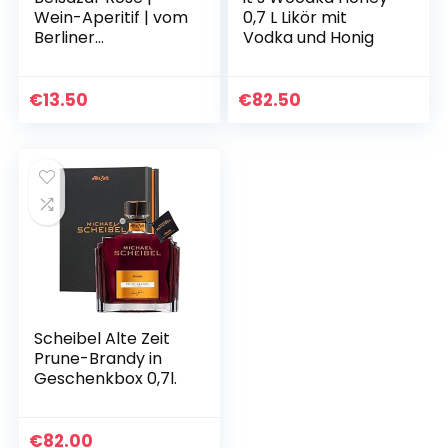
Wein-Aperitif | vom
0,7 L Likör mit
Berliner
Vodka und Honig
Lebensgefühl
inspiriert | gefertigt
im Schwarzwald |
€
13.50
€
82.50
ideal als…
Scheibel Alte Zeit
Prune-Brandy in
Geschenkbox 0,7l.
€
82.00