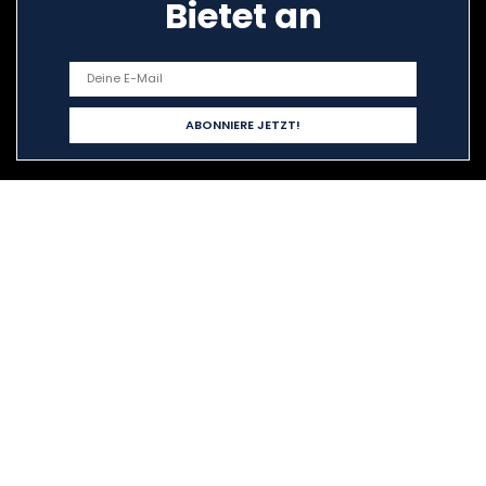
Bietet an
Schnelllinks
Home
Alle shoppen
Blogs
Unsere Webshops
Werben
Erklärungen