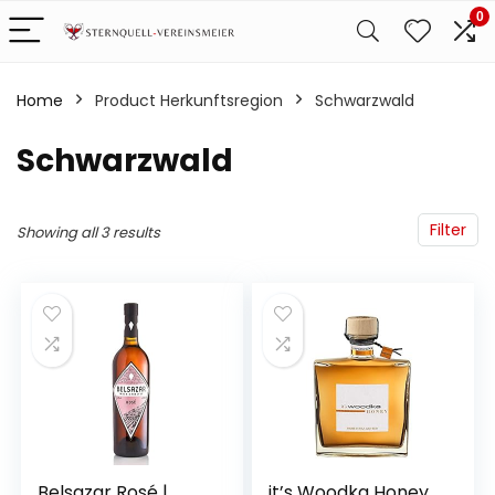
0
Home
Product Herkunftsregion
‎Schwarzwald
‎Schwarzwald
Filter
Showing all 3 results
Belsazar Rosé |
it’s Woodka Honey