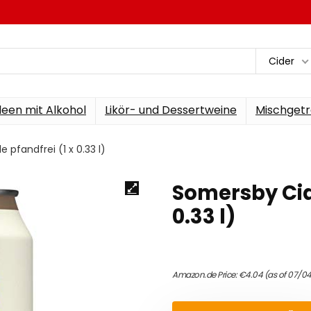
Cider
een mit Alkohol
Likör- und Dessertweine
Mischgetr
 pfandfrei (1 x 0.33 l)
Somersby Cide
0.33 l)
Amazon.de Price:
€
4.04
(as of 07/04