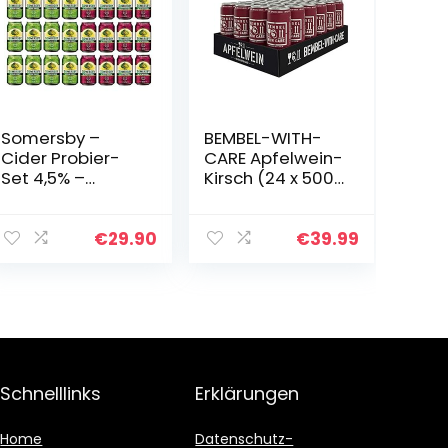
Somersby –
BEMBEL-WITH-
Cider Probier-
CARE Apfelwein-
Set 4,5% –
Kirsch (24 x 500
24×0,33l
ml)
€
29.90
€
39.99
Schnelllinks
Erklärungen
Home
Datenschutz-