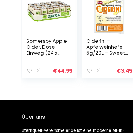
Somersby Apple
Ciderini –
Cider, Dose
Apfelweinhefe
Einweg (24 x
5g/20L – Sweet
0.33 L) Pfandfrei
– Hefe für süßen
Apfelwein
€
44.99
€
3.45
Über uns
Sternquell-vereinsmeier.de ist eine moderne All-in-