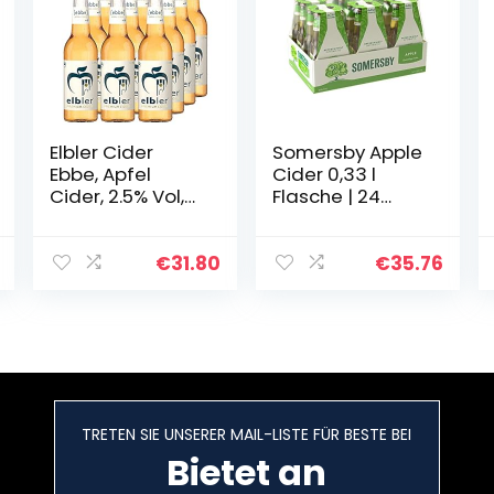
Elbler Cider
Somersby Apple
Ebbe, Apfel
Cider 0,33 l
Cider, 2.5% Vol,
Flasche | 24
0,33 l, inkl. 0,96€
Glasflaschen
Pfand, Mild-
fruchtiger Apfel
Lieblich, 12-er
Cider mit 4,5%
€
31.80
€
35.76
Pack, Apfelwein,
Vol. ohne
Glutenfrei…
künstliche Farb-
und…
TRETEN SIE UNSERER MAIL-LISTE FÜR BESTE BEI
Bietet an