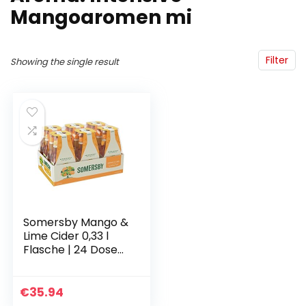
Mangoaromen mi
Filter
Showing the single result
Somersby Mango &
Lime Cider 0,33 l
Flasche | 24 Dosen
fruchtiger Cider mit
dem Geschmack
saftiger Mango &
€
35.94
Limetten mit 4…