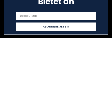
Bietet an
Schnelllinks
Home
Alle shoppen
Blogs
Unsere Webshops
Werben
Erklärungen