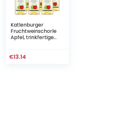
Katlenburger
Fruchtweinschorle
Apfel, trinkfertige
Schorle aus
Apfelwein 6 x 1 l,
frisch, spritzig,
€
13.14
fruchtig