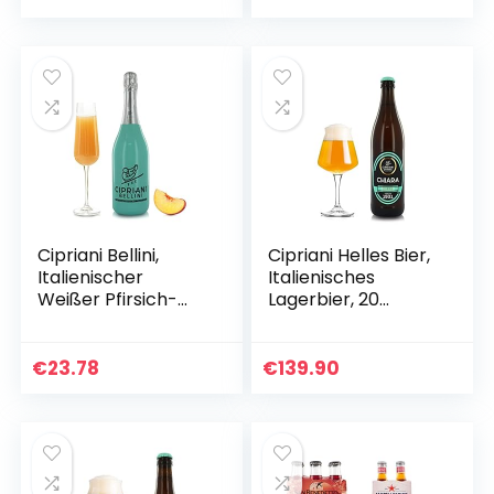
Cipriani Bellini,
Cipriani Helles Bier,
Italienischer
Italienisches
Weißer Pfirsich-
Lagerbier, 20
Cocktail, Fruchtiges
Flaschen à 50 Cl
Aperitif-Getränk,
750 Ml
€
23.78
€
139.90