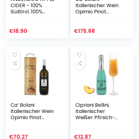
CIDER – 100%
Italienischer Wein
Südtirol. 100%
Opimio Pinot
glutenfrei. I 6x 0,33l
Bianco Friuli DOC
alc. 5% vol.
Aquileia, 6×750 Ml
in Holzkiste
€
18.90
€
175.68
Ca’ Bolani
Cipriani Bellini,
Italienischer Wein
Italienischer
Opimio Pinot
Weißer Pfirsich-
Bianco Friuli DOC
Cocktail, Fruchtiges
Aquileia, Flasche 1,5
Aperitif-Getränk,
Lt in Holzkiste
200 Ml
€
70.27
€
12.87