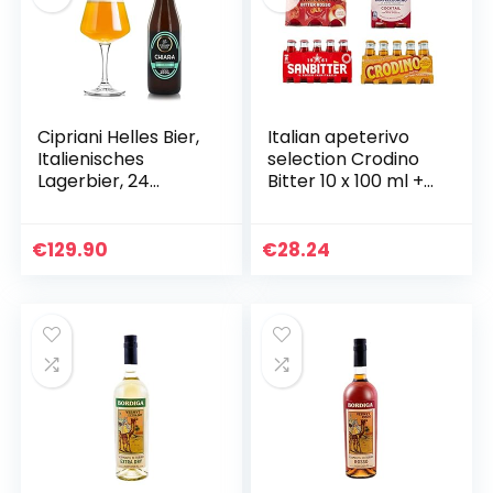
Cipriani Helles Bier,
Italian apeterivo
Italienisches
selection Crodino
Lagerbier, 24
Bitter 10 x 100 ml +
Flaschen à 33 Cl
Sanbitter Bitter
rosso 10x 100 ml +
Ben’s bitter rosso
€
129.90
€
28.24
6x 100ml…