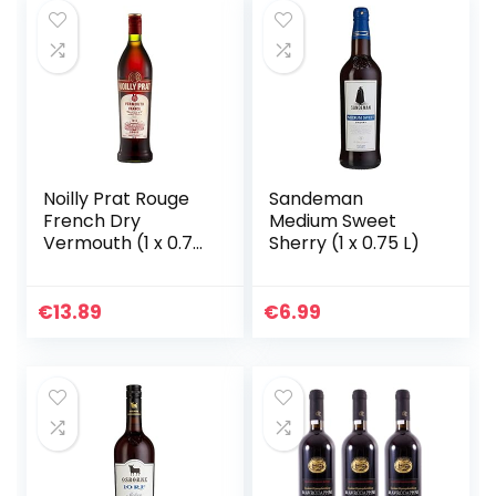
Noilly Prat Rouge
Sandeman
French Dry
Medium Sweet
Vermouth (1 x 0.75
Sherry (1 x 0.75 L)
l)
€
13.89
€
6.99