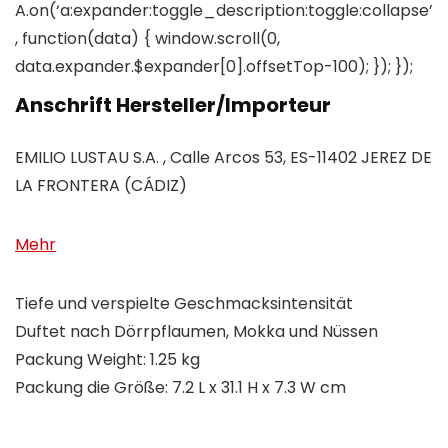
A.on(‘a:expander:toggle_description:toggle:collapse’
, function(data) { window.scroll(0,
data.expander.$expander[0].offsetTop-100); }); });
Anschrift Hersteller/Importeur
EMILIO LUSTAU S.A. , Calle Arcos 53, ES-11402 JEREZ DE
LA FRONTERA (CÁDIZ)
Mehr
Tiefe und verspielte Geschmacksintensität
Duftet nach Dörrpflaumen, Mokka und Nüssen
Packung Weight: 1.25 kg
Packung die Größe: 7.2 L x 31.1 H x 7.3 W cm