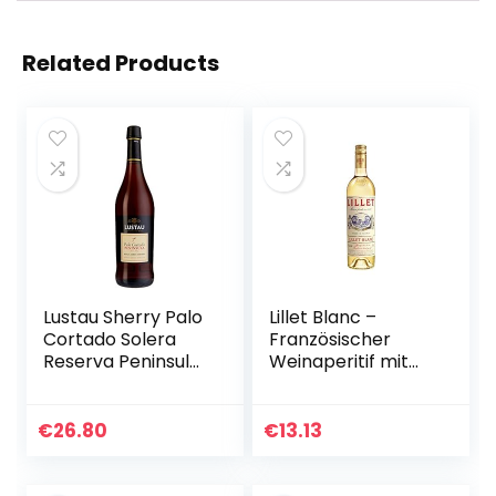
Related Products
Lustau Sherry Palo
Lillet Blanc –
Cortado Solera
Französischer
Reserva Peninsula
Weinaperitif mit
19Prozent vol. (1 x
fruchtig-frischem
0.75 l)
Geschmack – 1 x
0,75 l | 750 ml (1er
€
26.80
€
13.13
Pack)