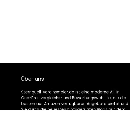
Über uns
Sternquell-vereinsmeier.de ist eine moderne All-in-
One-Preisvergleichs- und Bewertungswebsite, die die
besten auf Amazon verfügbaren Angebote bietet und
Sie durch die neuesten hinzugefügten Blogs auf dem
Laufenden hält. Alle Bilder unterliegen dem
Urheberrecht ihrer jeweiligen Eigentümer. Alle zitierten
Inhalte stammen aus ihren jeweiligen Quellen.