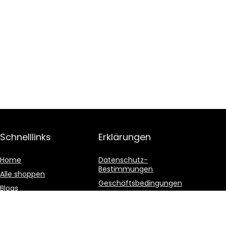
Schnelllinks
Erklärungen
Home
Datenschutz-
Bestimmungen
Alle shoppen
Geschäftsbedingungen
Blogs
Affiliate-Offenlegung
Unsere Webshops
Werben