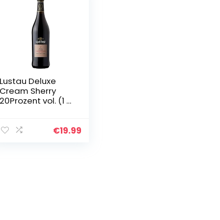
Lustau Deluxe
Cream Sherry
20Prozent vol. (1 x
0.75 l)
€
19.99