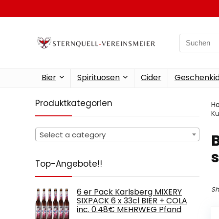
Search
for:
Bier
Spirituosen
Cider
Geschenkid
Produktkategorien
H
Ku
Select a category
‎
s
Top-Angebote!!
Sh
6 er Pack Karlsberg MIXERY
SIXPACK 6 x 33cl BIER + COLA
inc. 0.48€ MEHRWEG Pfand