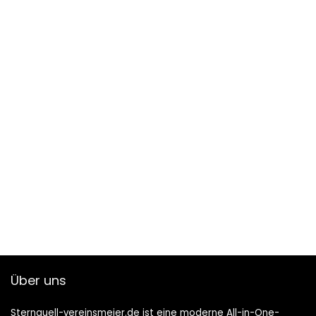
Über uns
Sternquell-vereinsmeier.de ist eine moderne All-in-One-