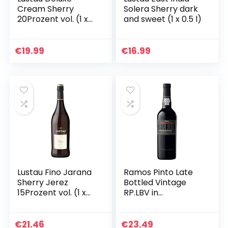
Cream Sherry
Solera Sherry dark
20Prozent vol. (1 x
and sweet (1 x 0.5 l)
0.75 l)
€
19.99
€
16.99
Lustau Fino Jarana
Ramos Pinto Late
Sherry Jerez
Bottled Vintage
15Prozent vol. (1 x
RP.LBV in
0.75 l)
Geschenkpackung
Portwein (1 x 0.75 l)
€
21.46
€
23.49