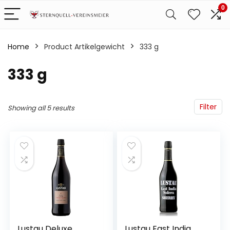
0
Home
Product Artikelgewicht
‎333 g
‎333 g
Filter
Showing all 5 results
Lustau Deluxe
Lustau East India