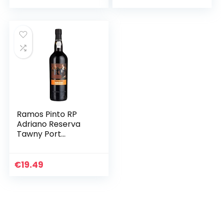
Ramos Pinto RP
Adriano Reserva
Tawny Port
19,5Prozent vol.
Portwein (1 x 0.75 l)
€
19.49