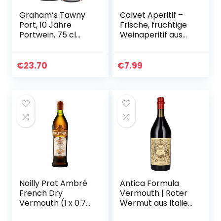
Graham’s Tawny
Calvet Aperitif –
Port, 10 Jahre
Frische, fruchtige
Portwein, 75 cl
Weinaperitif aus
(Verpackung kann
Frankreich – Ideal
variieren)
zum Mixen in
Cocktails (1 x 0.75
€
23.70
€
7.99
L)
Noilly Prat Ambré
Antica Formula
French Dry
Vermouth | Roter
Vermouth (1 x 0.75
Wermut aus Italien
l)
perfekt als