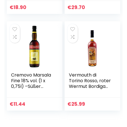
Aperitif, Digestif
oder in Cocktails (1
€
18.90
€
29.70
x 1,0l)
Cremovo Marsala
Vermouth di
Fine 18% vol. (1 x
Torino Rosso, roter
0,75l) –Süßer
Wermut Bordiga
Likörwein mit
aus Italien. 0,75 l,
cremigem
18% vol.
Charakter –
€
11.44
€
25.99
Perfekt als
Dessertwein oder
zum…