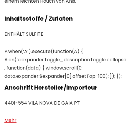
einem leichten Hauch von Anis.
Inhaltsstoffe / Zutaten
ENTHÄLT SULFITE
P.when(‘A’).execute(function(A) {
A.on(‘a:expander:toggle_description:toggle:collapse’
, function(data) { window.scroll(0,
data.expander.$expander[0].offsetTop-100); }); });
Anschrift Hersteller/Importeur
4401-554 VILA NOVA DE GAIA PT
Mehr