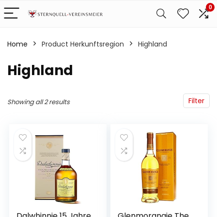
0
Home
Product Herkunftsregion
‎Highland
‎Highland
Filter
Showing all 2 results
Dalwhinnie 15 Jahre
Glenmorangie The