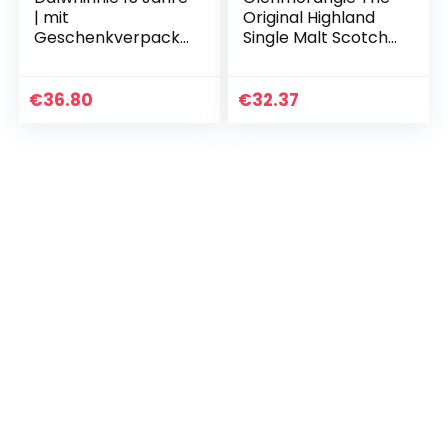
| mit
Original Highland
Geschenkverpacku
Single Malt Scotch
ng | handgefertigt
Whiskey, 700ml (1er
in den schottischen
Pack)
Highlands |
€
36.80
€
32.37
Preisgekrönter…