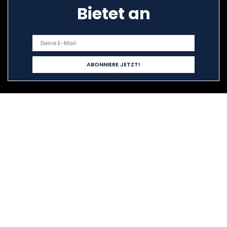
Bietet an
Schnelllinks
Home
Alle shoppen
Blogs
Unsere Webshops
Werben
Erklärungen