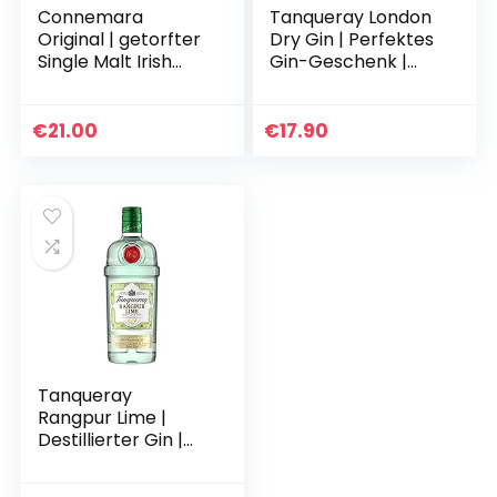
Connemara
Tanqueray London
Original | getorfter
Dry Gin | Perfektes
Single Malt Irish
Gin-Geschenk |
Whiskey | mit
Ideale Spirituose für
Geschenkverpacku
Gin & Tonic | 43,1%
ng | mit rauchigen
Vol | 700ml
€
21.00
€
17.90
Aromen | 40% Vol…
Tanqueray
Rangpur Lime |
Destillierter Gin |
mit Zitrusfrische |
Ausgezeichnet &