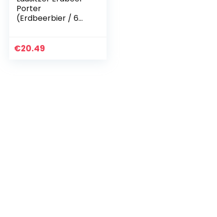
Porter
(Erdbeerbier / 6
Flaschen à 0,5 l /
4,2% vol.) Mehrweg
€
20.49